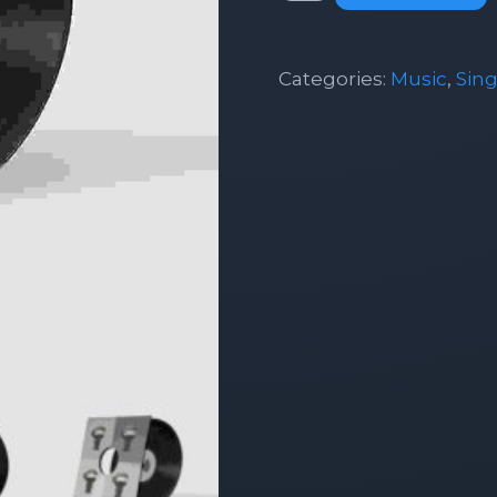
#1
quantity
Categories:
Music
,
Sing