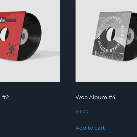
 #2
Woo Album #4
$
9.00
Add to cart