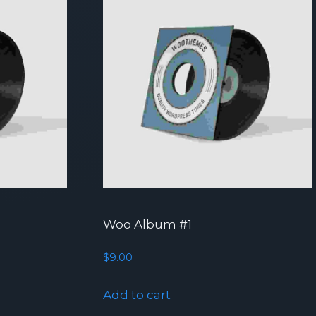
Woo Album #1
$
9.00
Add to cart