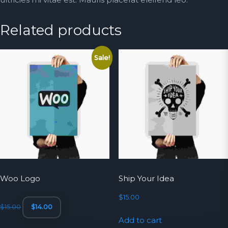
Related products
Sale!
Woo Logo
Ship Your Idea
Original
Current
$
15.00
$
15.00
$
14.00
price
price
Add to cart
was:
is: