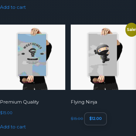
$15.00.
$14.00.
Add to cart
Sale
Premium Quality
Flying Ninja
Original
Current
$
15.00
$
15.00
$
12.00
price
price
Add to cart
was:
is:
$15.00.
$12.00.